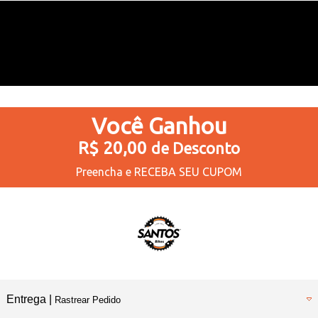
Você
Ganhou
R$ 20,00
de Desconto
Preencha e
RECEBA SEU CUPOM
Entrega |
Rastrear Pedido