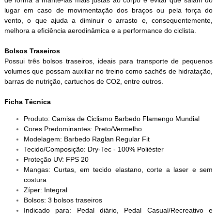
de forma a mantê-las mais justas ao corpo e evitar que saiam do
lugar em caso de movimentação dos braços ou pela força do
vento, o que ajuda a diminuir o arrasto e, consequentemente,
melhora a eficiência aerodinâmica e a performance do ciclista.
Bolsos Traseiros
Possui três bolsos traseiros, ideais para transporte de pequenos
volumes que possam auxiliar no treino como sachês de hidratação,
barras de nutrição, cartuchos de CO2, entre outros.
Ficha Técnica
Produto: Camisa de Ciclismo Barbedo Flamengo Mundial
Cores Predominantes: Preto/Vermelho
Modelagem: Barbedo Raglan Regular Fit
Tecido/Composição: Dry-Tec - 100% Poliéster
Proteção UV: FPS 20
Mangas: Curtas, em tecido elastano, corte a laser e sem
costura
Zíper: Integral
Bolsos: 3 bolsos traseiros
Indicado para: Pedal diário, Pedal Casual/Recreativo e