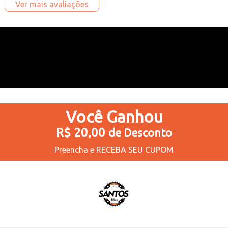
Ver mais avaliações
Você
Ganhou
R$ 20,00
de Desconto
Preencha e
RECEBA SEU CUPOM