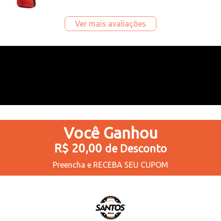
Ver mais avaliações
Você
Ganhou
R$ 20,00
de Desconto
Preencha e
RECEBA SEU CUPOM