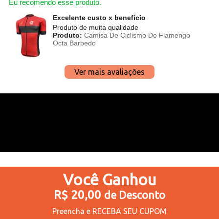
Eu recomendo esse produto.
Excelente custo x benefício
Produto de muita qualidade
Produto:
Camisa De Ciclismo Do Flamengo
Octa Barbedo
Ver mais avaliações
Você
Ganhou
R$ 20,00
de Desconto
Preencha e
RECEBA SEU CUPOM