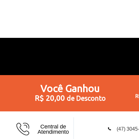
Você
Ganhou
R
R$ 20,00
de Desconto
Central de
(47) 3045
Atendimento