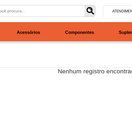
ATENDIME
(47) 304
Acessórios
Componentes
Suple
contato@san
Segunda à se
às 19h. Sábad
Nenhum registro encontra