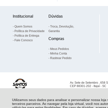
Institucional
Dúvidas
Quem Somos
Troca, Devolução,
Política de Privacidade
Garantia
Política de Entrega
Compras
Fale Conosco
Meus Pedidos
Minha Conta
Rastrear Pedido
Av. Sete de Setembro , 658 
CEP 88301-202 - Itajaí - SC
Utilizamos seus dados para analisar e personalizar nossa loja
terceiros parceiros. Ao navegar pela loja virtual, você nos auto
utilizá-las para estas finalidades. Em caso de dúvidas, acess