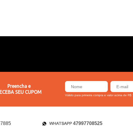
Preencha e
ECEBA SEU CUPOM
Válido para primeira compra e valor acima de R$
47997708525
-7885