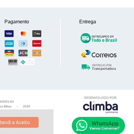
Pagamento
Entrega
4/0001-93
os Bikes
-
2026
tendi e Aceito