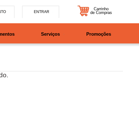
Carrinho
NTO
ENTRAR
de Compras
5-7885
mentos
Serviços
Promoções
47997708525
tosbikes.com.br
xta da 09h às 12h e 13:30h
o das 09h às 13h.
do.