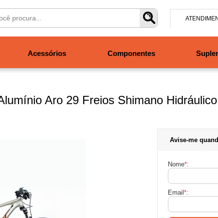
ATENDIME
(47) 304
Acessórios
Componentes
Suple
contato@san
Segunda à se
às 19h. Sábad
Alumínio Aro 29 Freios Shimano Hidráulic
Avise-me quand
Nome
*
:
Email
*
: