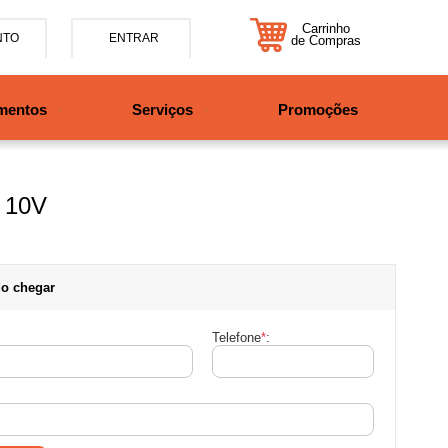
Carrinho
NTO
ENTRAR
de Compras
5-7885
mentos
Serviços
Promoções
47997708525
tosbikes.com.br
xta da 09h às 12h e 13:30h
o das 09h às 13h.
o 10V
o chegar
Telefone
*
: