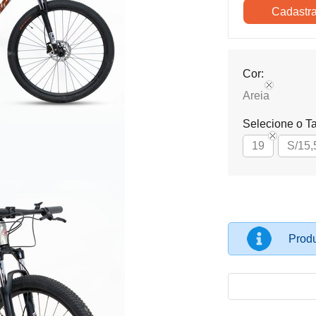
Cor:
Areia
Selecione o T
19
S/15,
Produ