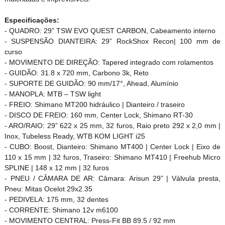
Especificações:
- QUADRO: 29” TSW EVO QUEST CARBON, Cabeamento interno
- SUSPENSÃO DIANTEIRA: 29” RockShox Recon| 100 mm de
curso
- MOVIMENTO DE DIREÇÃO: Tapered integrado com rolamentos
- GUIDÃO: 31.8 x 720 mm, Carbono 3k, Reto
- SUPORTE DE GUIDÃO: 90 mm/17°, Ahead, Alumínio
- MANOPLA: MTB – TSW light
- FREIO: Shimano MT200 hidráulico | Dianteiro / traseiro
- DISCO DE FREIO: 160 mm, Center Lock, Shimano RT-30
- ARO/RAIO: 29” 622 x 25 mm, 32 furos, Raio preto 292 x 2,0 mm |
Inox, Tubeless Ready, WTB KOM LIGHT i25
- CUBO: Boost, Dianteiro: Shimano MT400 | Center Lock | Eixo de
110 x 15 mm | 32 furos, Traseiro: Shimano MT410 | Freehub Micro
SPLINE | 148 x 12 mm | 32 furos
- PNEU / CÂMARA DE AR: Câmara: Arisun 29” | Válvula presta,
Pneu: Mitas Ocelot 29x2.35
- PEDIVELA: 175 mm, 32 dentes
- CORRENTE: Shimano 12v m6100
- MOVIMENTO CENTRAL: Press-Fit BB 89.5 / 92 mm