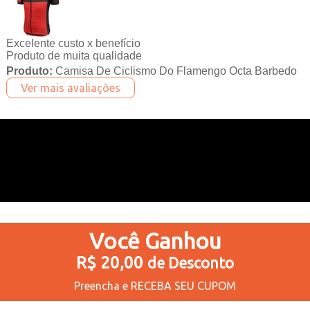
Excelente custo x benefício
Produto de muita qualidade
Produto:
Camisa De Ciclismo Do Flamengo Octa Barbedo
Ver mais avaliações
Você
Ganhou
R$ 20,00
de Desconto
Preencha e
RECEBA SEU CUPOM