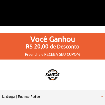
Você
Ganhou
R$ 20,00
de Desconto
Preencha e
RECEBA SEU CUPOM
Entrega |
Rastrear Pedido