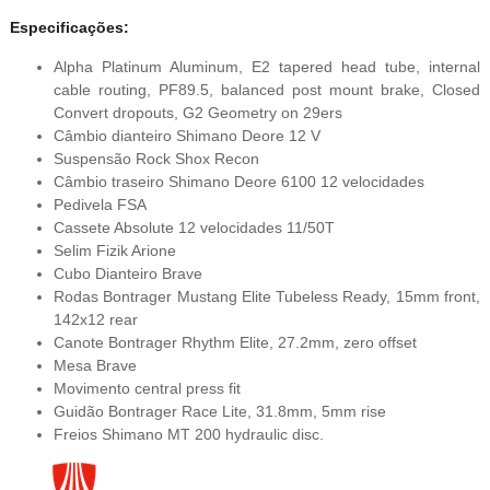
Especif
icações:
Alpha Platinum Aluminum, E2 tapered head tube, internal
cable routing, PF89.5, balanced post mount brake, Closed
Convert dropouts, G2 Geometry on 29ers
Câmbio dianteiro Shimano Deore 12 V
Suspensão Rock Shox Recon
Câmbio traseiro Shimano Deore 6100 12 velocidades
Pedivela FSA
Cassete Absolute 12 velocidades 11/50T
Selim Fizik Arione
Cubo Dianteiro Brave
Rodas Bontrager Mustang Elite Tubeless Ready, 15mm front,
142x12 rear
Canote Bontrager Rhythm Elite, 27.2mm, zero offset
Mesa Brave
Movimento central press fit
Guidão Bontrager Race Lite, 31.8mm, 5mm rise
Freios Shimano MT 200 hydraulic disc.