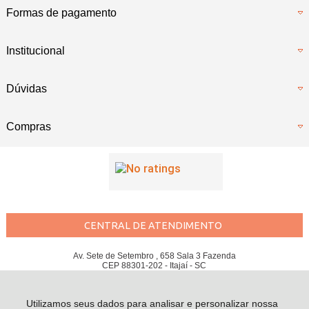
Formas de pagamento
Institucional
Dúvidas
Compras
CENTRAL DE ATENDIMENTO
Av. Sete de Setembro , 658 Sala 3 Fazenda
CEP 88301-202 - Itajaí - SC
SANTOS BIKES LTDA - CNPJ: 09.813.714/0001-93
Todos os direitos reservados
-
Santos Bikes
-
2026
Utilizamos seus dados para analisar e personalizar nossa