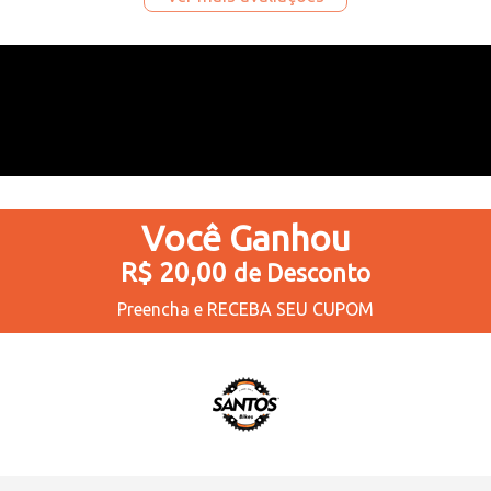
Você
Ganhou
R$ 20,00
de Desconto
Preencha e
RECEBA SEU CUPOM