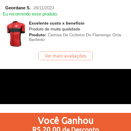
Geordane S.
26/11/2023
Eu recomendo esse produto.
Excelente custo x benefício
Produto de muita qualidade
Produto:
Camisa De Ciclismo Do Flamengo Octa
Barbedo
Ver mais avaliações
Você
Ganhou
R$ 20,00
de Desconto