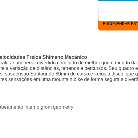
ENCOMENDAR ESTA
 Velocidades Freios Shimano Mecânico
praticar um pedal divertido com tudo de melhor que o mundo da
ere a variação de distâncias, terrenos e percursos. Seu quadro
 suspensão Suntour de 80mm de curso e freios a disco, que g
ores sensações em uma mountain bike de forma segura e diver
abeamento interno grom geometry