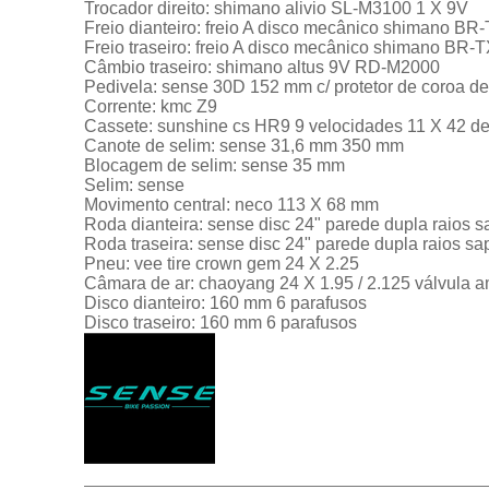
Trocador direito: shimano alivio SL-M3100 1 X 9V
Freio dianteiro: freio A disco mecânico shimano BR
Freio traseiro: freio A disco mecânico shimano BR-
Câmbio traseiro: shimano altus 9V RD-M2000
Pedivela: sense 30D 152 mm c/ protetor de coroa de
Corrente: kmc Z9
Cassete: sunshine cs HR9 9 velocidades 11 X 42 d
Canote de selim: sense 31,6 mm 350 mm
Blocagem de selim: sense 35 mm
Selim: sense
Movimento central: neco 113 X 68 mm
Roda dianteira: sense disc 24" parede dupla raios 
Roda traseira: sense disc 24" parede dupla raios s
Pneu: vee tire crown gem 24 X 2.25
Câmara de ar: chaoyang 24 X 1.95 / 2.125 válvula
Disco dianteiro: 160 mm 6 parafusos
Disco traseiro: 160 mm 6 parafusos