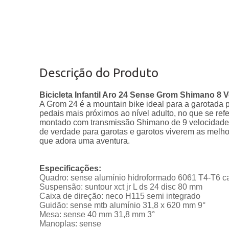
Descrição do Produto
Bicicleta Infantil Aro 24 Sense Grom Shimano 8
A Grom 24 é a mountain bike ideal para a garotada 
pedais mais próximos ao nível adulto, no que se ref
montado com transmissão Shimano de 9 velocidades,
de verdade para garotas e garotos viverem as melh
que adora uma aventura.
Especificações:
Quadro: sense alumínio hidroformado 6061 T4-T6 c
Suspensão: suntour xct jr L ds 24 disc 80 mm
Caixa de direção: neco H115 semi integrado
Guidão: sense mtb alumínio 31,8 x 620 mm 9°
Mesa: sense 40 mm 31,8 mm 3°
Manoplas: sense