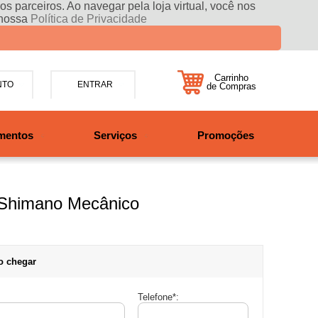
s parceiros. Ao navegar pela loja virtual, você nos
 nossa
Política de Privacidade
Carrinho
NTO
ENTRAR
de Compras
5-7885
mentos
Serviços
Promoções
47997708525
tosbikes.com.br
xta da 09h às 12h e 13:30h
o das 09h às 13h.
s Shimano Mecânico
o chegar
Telefone
*
: