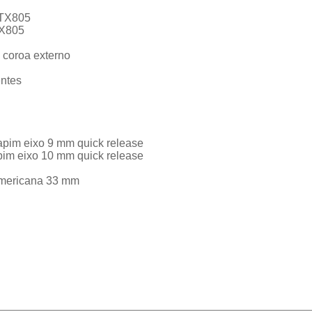
-TX805
TX805
 coroa externo
entes
sapim eixo 9 mm quick release
apim eixo 10 mm quick release
 americana 33 mm