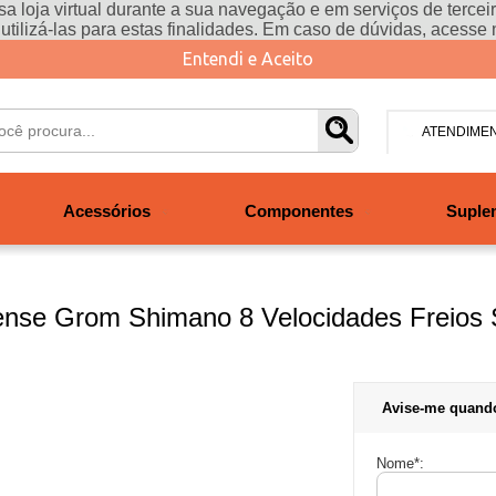
a loja virtual durante a sua navegação e em serviços de terceiro
e utilizá-las para estas finalidades. Em caso de dúvidas, acesse
Entendi e Aceito
ATENDIME
(47) 304
Acessórios
Componentes
Suple
contato@san
Segunda à se
às 19h. Sábad
4 Sense Grom Shimano 8 Velocidades Freio
Avise-me quand
Nome
*
: