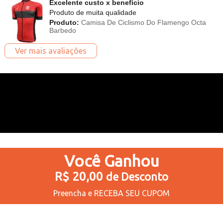
Excelente custo x benefício
Produto de muita qualidade
Produto:
Camisa De Ciclismo Do Flamengo Octa
Barbedo
Ver mais avaliações
Você
Ganhou
R$ 20,00
de Desconto
Preencha e
RECEBA SEU CUPOM