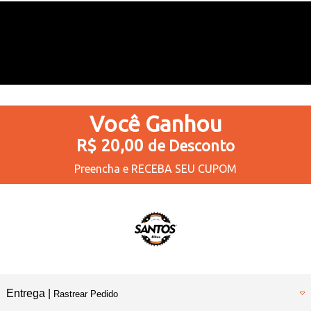
Você
Ganhou
R$ 20,00
de Desconto
Preencha e
RECEBA SEU CUPOM
Entrega |
Rastrear Pedido