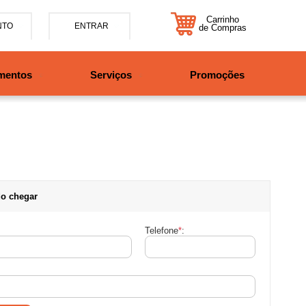
Carrinho
NTO
ENTRAR
de Compras
5-7885
mentos
Serviços
Promoções
47997708525
tosbikes.com.br
xta da 09h às 12h e 13:30h
o das 09h às 13h.
o chegar
Telefone
*
: