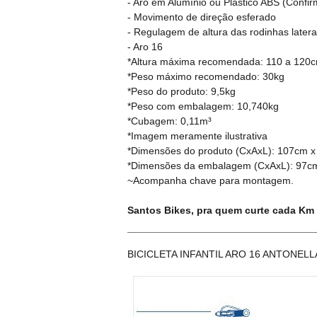
- Aro em Alumínio ou Plástico ABS (Confi
- Movimento de direção esferado
- Regulagem de altura das rodinhas later
- Aro 16
*Altura máxima recomendada: 110 a 120
*Peso máximo recomendado: 30kg
*Peso do produto: 9,5kg
*Peso com embalagem: 10,740kg
*Cubagem: 0,11m³
*Imagem meramente ilustrativa
*Dimensões do produto (CxAxL): 107cm 
*Dimensões da embalagem (CxAxL): 97c
~Acompanha chave para montagem.
Santos Bikes, pra quem curte cada Km
BICICLETA INFANTIL ARO 16 ANTONELLA