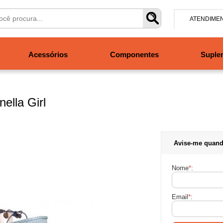
ATENDIME
(47) 304
Acessórios
Componentes
Suple
contato@san
Segunda à se
às 19h. Sábad
nella Girl
Avise-me quand
Nome
*
:
Email
*
: