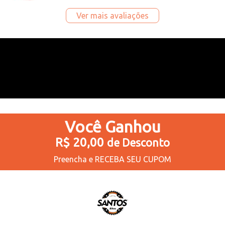
Ver mais avaliações
Você
Ganhou
R$ 20,00
de Desconto
Preencha e
RECEBA SEU CUPOM