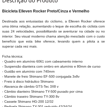
Descrição do Produto
Bicicleta Elleven Rocker Preto/Cinza e Vermelho
Destinada aos entusiastas do ciclismo, a Elleven Rocker oferece
uma ótima relação, aumentando o leque de escolha do ciclista com
suas 24 velocidades, possibilitando se aventurar na cidade ou no
interior. Seu visual moderno chama atenção mesclado com o custo
benefício que esta bike oferece, levando quem a pilota a se
superar cada vez mais.
Ficha técnica:
-
Quadro em alumínio 6061 com cabeamento interno
- Suspensão dianteira com ombro em alumínio e 80mm de curso
- Guidão em alumínio com 740mm
- Manete de freio Shimano EF-500 conjugada 3x8v
- Freio à disco hidráulico Shimano
- Alavanca de câmbio GTS-Tec 3X8 v
- Câmbio dianteiro Shimano TY-500 puxado por cima
- Câmbio traseiro Shimano TY-300 8v
- Cassete Shimano HG-200 12/32
- Pedivela Shimano TY-301 reduzido 42/34/24