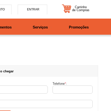
Carrinho
NTO
ENTRAR
de Compras
5-7885
mentos
Serviços
Promoções
47997708525
tosbikes.com.br
xta da 09h às 12h e 13:30h
o das 09h às 13h.
o chegar
Telefone
*
: