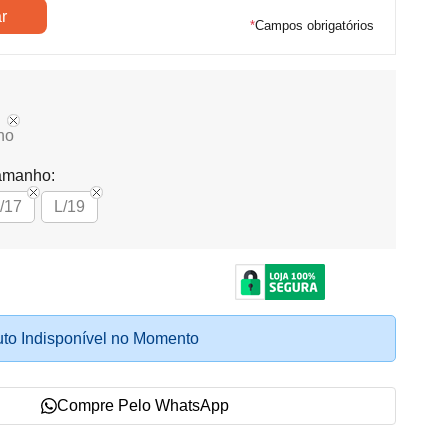
*
Campos obrigatórios
ho
amanho:
/17
L/19
to Indisponível no Momento
Compre Pelo WhatsApp