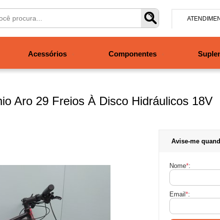
ATENDIME
(47) 304
Acessórios
Componentes
Suple
contato@san
Segunda à se
às 19h. Sábad
io Aro 29 Freios À Disco Hidráulicos 18V
Avise-me quand
Nome
*
:
Email
*
: