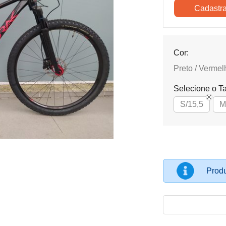
Cor:
Preto / Vermel
Selecione o T
S/15,5
M
Produ