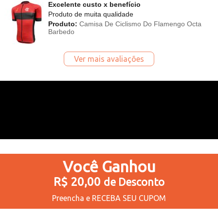
Excelente custo x benefício
Produto de muita qualidade
Produto:
Camisa De Ciclismo Do Flamengo Octa
Barbedo
Ver mais avaliações
Você
Ganhou
R$ 20,00
de Desconto
Preencha e
RECEBA SEU CUPOM